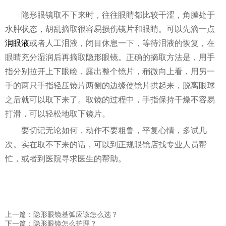
隐形眼镜取不下来时，往往眼睛都比较干涩，角膜处于
水肿状态，胡乱摘取很容易损伤镜片和眼睛。可以先滴一点
润眼液
或者人工泪液，闭目休息一下，等待泪液的恢复，在
眼睛充分湿润后再摘取隐形眼镜。正确的摘取方法是，用手
指分别拉开上下眼睑，露出整个镜片，稍微向上看，用另一
手的两只手指轻压镜片两侧的边缘使镜片拱起来，脱离眼球
之后就可以取下来了。取镜的过程中，手指保持干燥不容易
打滑，可以轻松地取下镜片。
要切记无论如何，动作不要粗鲁，平复心情，多试几
次。实在取不下来的话，可以到正规眼镜店找专业人员帮
忙，或者到医院寻求医生的帮助。
上一篇：隐形眼镜基弧应该怎么选？
下一篇：隐形眼镜怎么护理？