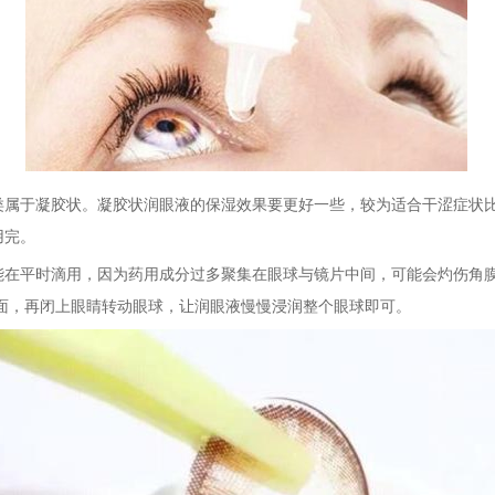
类属于凝胶状。凝胶状润眼液的保湿效果要更好一些，较为适合干涩症状
用完。
能在平时滴用，因为药用成分过多聚集在眼球与镜片中间，可能会灼伤角
面，再闭上眼睛转动眼球，让润眼液慢慢浸润整个眼球即可。