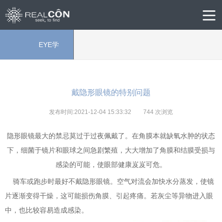
EYE学
院
戴隐形眼镜的特别问题
发布时间:2021-12-04 15:33:32
744
次浏览
隐形眼镜最大的禁忌莫过于过夜佩戴了。在角膜本就缺氧水肿的状态
下，细菌于镜片和眼球之间急剧繁殖，大大增加了角膜和结膜受损与
感染的可能，使眼部健康岌岌可危。
骑车或跑步时最好不戴隐形眼镜。空气对流会加快水分蒸发，使镜
片逐渐变得干燥，这可能损伤角膜、引起疼痛。若灰尘等异物进入眼
中，也比较容易造成感染。