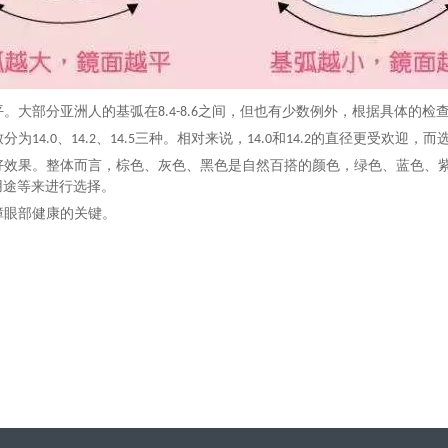
平。大部分亚洲人的基弧在
之间，但也有少数例外，根据具体的检
8.4-8.6
致分为
、
、
三种。相对来说，
和
的直径更受欢迎，而
14.0
14.2
14.5
14.0
14.2
好效果。整体而言，棕色、灰色、黑色是自然百搭的颜色，绿色、蓝色、
用途等来进行选择。
障眼部健康的关键。