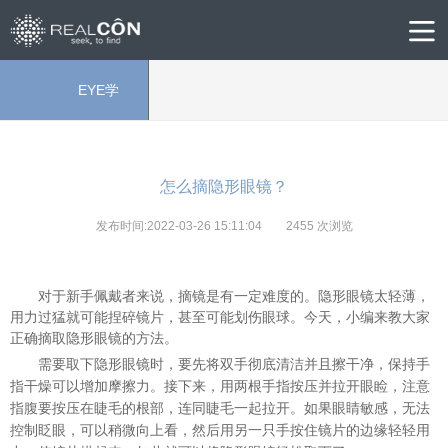
EYE学
院
怎么摘隐形眼镜？
发布时间:2022-03-26 15:11:04
2455
次浏览
对于新手佩戴者来说，摘镜是有一定难度的。隐形眼镜太轻薄，
用力过猛就可能捏碎镜片，甚至可能划伤眼球。今天，小编来教大家
正确摘取隐形眼镜的方法。
需要取下隐形眼镜时，要先将双手彻底清洁并且擦干净，保持手
指干燥可以增加摩擦力。接下来，用两根手指按压并拉开眼睑，注意
指腹要按压在睫毛的根部，连同睫毛一起拉开。如果眼睛敏感，无法
控制眨眼，可以稍微向上看
，
然后用另一只手按住镜片的边缘轻轻用