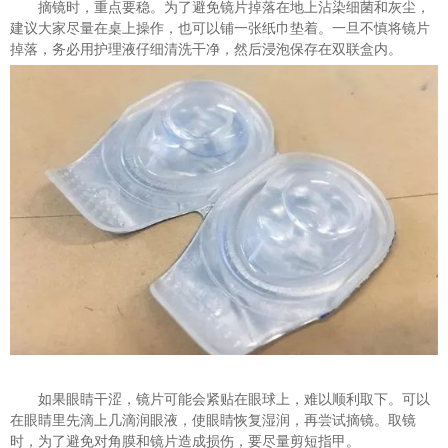
摘镜时，重点要稳。为了避免镜片掉落在地上沾染细菌和灰尘，
建议大家尽量在桌上操作，也可以铺一张纸巾垫着。一旦不慎将镜片
掉落，务必用护理液仔细清洗干净，然后浸泡保存在双联盒内。
如果眼睛干涩，镜片可能会紧贴在眼球上，难以顺利取下。可以
在眼睛里先滴上几滴润眼液，使眼睛恢复湿润，再尝试摘镜。取镜
时，为了避免对角膜和镜片造成损伤，要尽量剪短指甲。