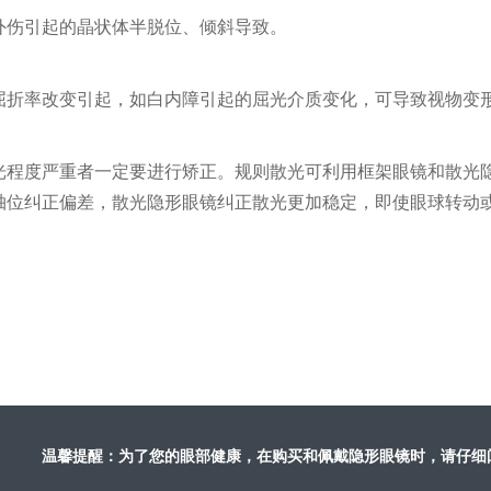
外伤引起的晶状体半脱位、倾斜导致。
屈折率改变引起，如白内障引起的屈光介质变化，可导致视物变
光程度严重者一定要进行矫正。规则散光可利用框架眼镜和散光
轴位纠正偏差，散光隐形眼镜纠正散光更加稳定，即使眼球转动
温馨提醒：为了您的眼部健康，在购买和佩戴隐形眼镜时，请仔细