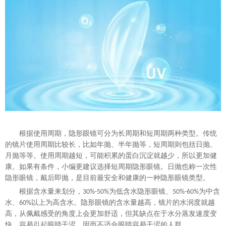
根据使用周期，隐形眼镜可分为长周期和短周期两种类型。传统
的镜片使用周期比较长，比如年抛、半年抛等，短周期则包括日抛、
月抛等等。使用周期越短，可能积累的蛋白沉淀就越少，所以更加健
康。如果有条件，小编更建议选择短周期隐形眼镜。日抛也称一次性
隐形眼镜，戴后即抛，是目前最安全和健康的一种隐形眼镜类型。
根据含水量来划分，
为低含水隐形眼镜、
为中含
3
0%-50%
5
0%-60%
水、
以上为高含水。隐形眼镜的含水量越高，镜片的水润度就越
6
0%
高，从佩戴感受的角度上会更加舒适，但其缺点在于水分蒸发速度变
快，容易引起眼睛干涩，因而不适合眼睛容易干涩的人群。