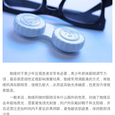
散瞳对于青少年近视患者非常有必要，青少年群体眼睛调节力
强，最容易受假性近视影响测量结果。散瞳常用滴眼液的方式，将散
瞳药滴在眼睛里，使瞳孔散大，从而提高验光准确度，也更加方便观
察眼底。
一般
来说，散瞳药物对眼睛没有什么额外的危害。但做了散瞳后
会本能地畏光，需要避免强光刺激，到户外应戴好帽子和太阳镜，并
且还需注意短时间内不要近距离用眼，避免睫状肌疲惫，
保持
眼部清
洁等。