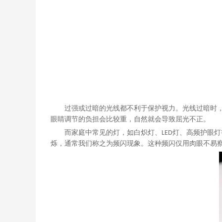
过强或过暗的光线都不利于保护视力。光线过暗时
眼睛调节的负担会比较重，自然就会导致屈光不正。
而家庭中常见的灯，如白炽灯、
灯、高频护眼灯
L
ED
烁，通常
我们
称之为频闪现象。这种频闪仅用肉眼不易