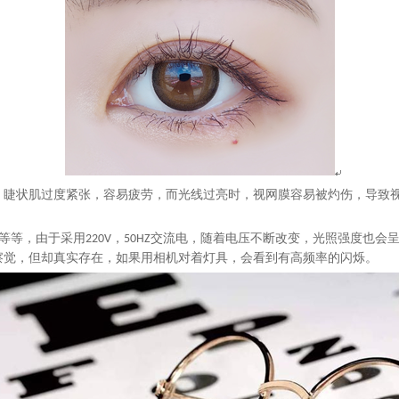
，睫状肌过度紧张，容易疲劳，而光线过亮时，视网膜容易被灼伤，导致
等等，由于采用
，
交流电，随着电压不断改变，光照强度也会
2
20V
5
0HZ
察觉，但却真实存在，如果用相机对着灯具，会看到有高频率的闪烁。