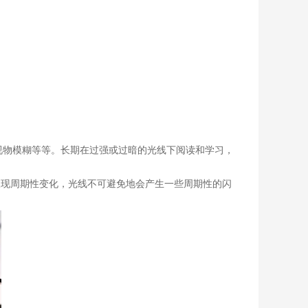
视物模糊等等。长期在过强或过暗的光线下阅读
和
学习，
呈现周期性变化，光线不可避免
地
会产
生
一些周期性的闪