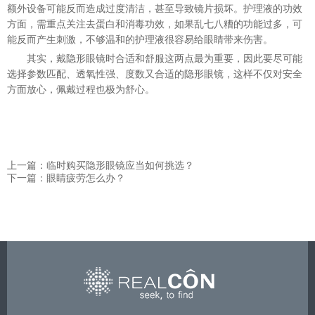
额外设备可能反而造成过度清洁，甚至导致镜片损坏。护理液的功效
方面，需重点关注去蛋白和消毒功效，如果乱七八糟的功能过多，可
能反而产生刺激，不够温和
的
护理液很容易给眼睛带来伤害。
其实，戴隐形眼镜时合适和舒服这两点最为重要，
因此
要尽可能
选择参数匹配
、
透氧性强
、
度数又合适的隐形眼镜，这样不仅对
安全
方面放心，佩戴过程也极为舒心。
上一篇：临时购买隐形眼镜应当如何挑选？
下一篇：眼睛疲劳怎么办？