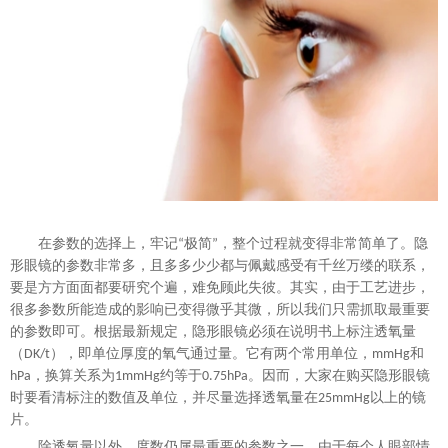
在参数的选择上，牢记
极简
，整个过程就变得非常简单了。隐
“
”
形眼镜的参数非常多，且多多少少都与佩戴感受有千丝万缕的联系，
要是方方面面都要研究个遍，难免顾此失彼。其实，由于工艺进步，
很多参数所能造成的影响已变得微乎其微，所以我们只需抓取最重要
的参数即可。根据最新规定，隐形眼镜必须在说明书上标注透氧量
（
），即单位厚度的氧气通过量。它有两个常用单位，
和
DK/t
mm
Hg
，换算关系为
约等于
。因而，大家在购买隐形眼镜
hPa
1mm
Hg
0
.75hPa
时要看清标注的数值及单位，并尽量选择透氧量在
以上的镜
2
5mmHg
片。
除透氧量以外，度数仍属最重要的参数之一。由于每个人眼部情