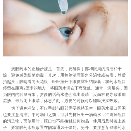
滴眼药水的正确步骤是：首先，要确保手部和眼周的清洁和干
燥，避免感染细菌病毒，其次，用棉签清理眼角分泌物或杂质，然后
抬起头，眼睛看向天花板，轻轻拉开下眼皮露出结膜囊，将药水瓶口
停留在距离
厘米的地方，将眼药水滴在下穹隆处。通常一滴足矣，因
2
为眼内的容量有限，贪多的话药水也会流出眼睛，反而容易导致眼周
湿疹。最后闭上眼睛，休息片刻，必要的时候可以辅助按揉热敷。
为了避免污染，不仅手部与眼部需要保持卫生，眼药水瓶口周围
也要注意清洁。平时滴用之前，可以先挤压出一滴药水，冲刷掉瓶口
的污染物，而使用时，瓶口也不能接触任何物品，使用后及时盖上盖
子，并将眼药水瓶放置在阴凉通风干燥处。另外，要注意某些眼药水