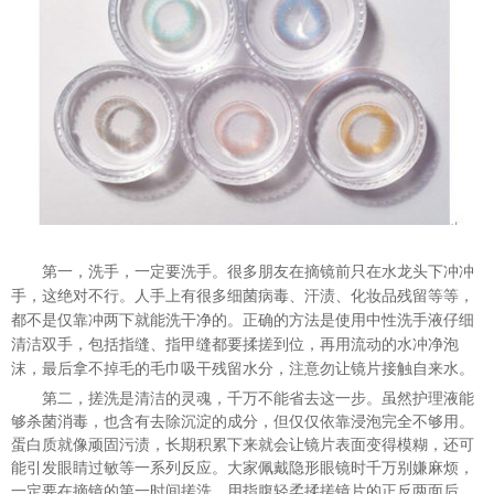
第一，洗手，一定要洗手。很多朋友在摘镜前只在水龙头下冲冲
手，这绝对不行
。
人手上有很多细菌病毒、汗渍、化妆品残留等等，
都不是仅靠冲两下就能洗干净的。正确的方法是使用中性洗手液仔细
清洁双手，包括指缝、指甲缝都要揉搓到位，再用流动的水冲净泡
沫，最后
拿
不掉毛的毛巾吸干残留水分，注意勿让镜片接触自来水。
第二，搓洗是清洁的灵魂，千万不能省去这一步。虽然护理液能
够杀菌消毒，也含有去除沉淀的成分，但仅仅依靠浸泡完全不够用。
蛋白质就像顽固污渍，长期积累下来就会让镜片表面变得模糊，还可
能引发眼睛过敏等一系列反应。大家佩戴隐形眼镜时千万别嫌麻烦，
一定要在摘镜的第一时间搓洗，用指腹轻柔揉搓镜片的正反两面后，