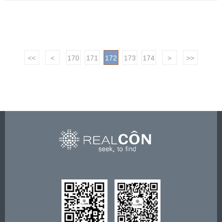
<<
<
170
171
172
173
174
>
>>