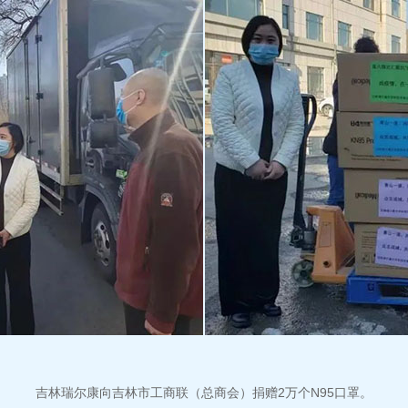
吉林瑞尔康向吉林市工商联（总商会）捐赠2万个N95口罩。