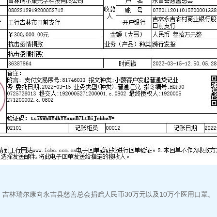
吉林瑞尔康向永吉县慈善总会捐赠人民币30万元以及10万个医用口罩。