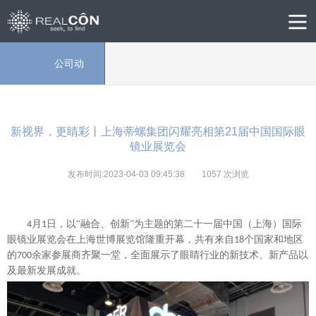
公司动
态
新视界，更睛彩丨上海蒂螺集团闪耀亮相第21届中国国际眼
镜业展览会
发布时间:2023-04-03 09:45:38
1057
次浏览
月
日，以“融合、创新”为主题的第二十一届中国（上海）国际
4
1
眼镜业展览会在上海世博展览馆隆重开幕，共有来自
个国家和地区
18
的
余家参展商齐聚一堂，全面展示了眼睛行业的新技术、新产品以
700
及最新发展成就。