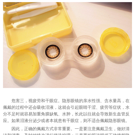
危害三，视疲劳和干眼症。隐形眼镜的亲水性强、含水量高，在
佩戴的过程中
还
会吸收泪液，这就会引起眼睛干涩、疲劳等症状，水
分
不足
时
就
容易加重角膜缺氧、水肿，长此以往就会导致新生血管反
应。如果泪液分泌少或者本就患有干眼症，则不适合佩戴隐形眼镜。
因此，正确的佩戴方式非常重要。一是要注意佩戴卫生，做好清