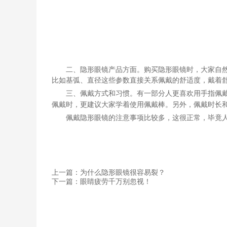
二、隐形眼镜产品方面。购买隐形眼镜时，大家自
比如基弧、直径这些参数直接关系佩戴的舒适度，戴着
三、佩戴方式和习惯。有一部分人更喜欢用手指佩
佩戴时，更建议大家学着使用佩戴棒。另外，佩戴时长
佩戴隐形眼镜的注意事项比较多，
这
很正常，毕竟
上一篇：为什么隐形眼镜很容易裂？
下一篇：眼睛疲劳千万别忽视！