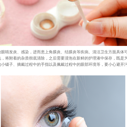
致眼睛发炎、感染，进而患上角膜炎、结膜炎等疾病。清洁卫生方面具体
洗，将附着的杂质彻底清除，之后需要浸泡在新鲜的护理液中保存，既是
的小镊子、摘戴过程中的手指以及佩戴过程中的眼部环境等，要小心避开