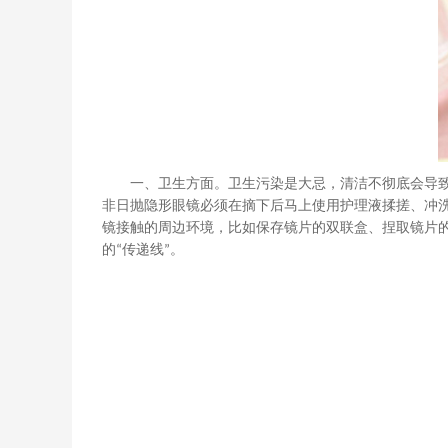
一、卫生方面。卫生污染是大忌，清洁不彻底会导
非日抛隐形眼镜必须在摘下后马上使用护理液揉搓、冲
镜接触的周边环境，比如保存镜片的双联盒、捏取镜片
的
传递线
。
“
”